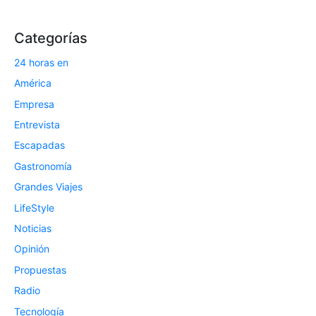
Categorías
24 horas en
América
Empresa
Entrevista
Escapadas
Gastronomía
Grandes Viajes
LifeStyle
Noticias
Opinión
Propuestas
Radio
Tecnología