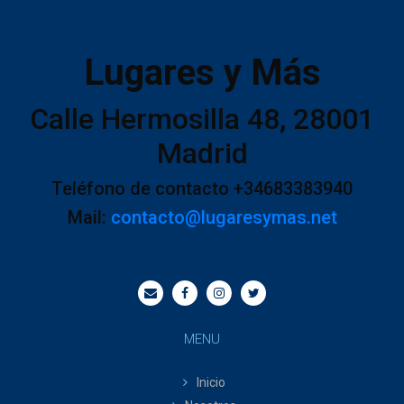
Lugares y Más
Calle Hermosilla 48, 28001
Madrid​
Teléfono de contacto +34683383940
Mail:
contacto@lugaresymas.net
MENU
Inicio