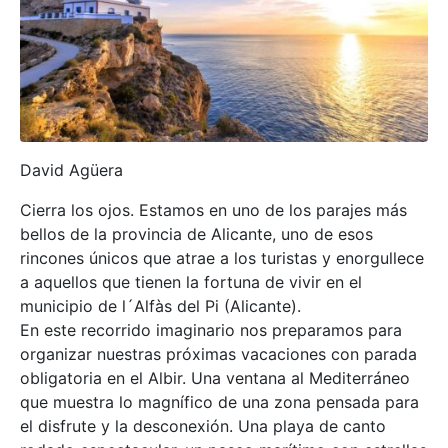
formatos, diseños y funcionalidades adaptadas a las
tendencias actuales del sector.
Las nuevas tendencias del entretenimiento digital muestran un
creciente interés por las
tragaperras online con dinero real en
España
, donde los usuarios buscan conocer mejor las
características, opciones disponibles y novedades del sector.
Esta guía ofrece información actualizada para quienes desean
descubrir cómo funcionan las máquinas tragaperras online y
qué aspectos tener en cuenta antes de jugar.
David Agüera
Descubre las mejores opciones para disfrutar del
Cierra los ojos. Estamos en uno de los parajes más
entretenimiento online con
bonos sin depósito casino España
bellos de la provincia de Alicante, uno de esos
2026
y conoce las promociones disponibles para nuevos
jugadores. Una guía actualizada te ayuda a comparar ventajas,
rincones únicos que atrae a los turistas y enorgullece
requisitos y formas de jugar gratis en casinos online de manera
a aquellos que tienen la fortuna de vivir en el
informada.
municipio de l´Alfàs del Pi (Alicante).
Para los usuarios interesados en promociones de juego online,
En este recorrido imaginario nos preparamos para
es importante conocer las condiciones de cada oferta y
organizar nuestras próximas vacaciones con parada
comparar las opciones disponibles. Descubre más información
sobre
5 euros gratis sin depósito en casinos de España
y las
obligatoria en el Albir. Una ventana al Mediterráneo
novedades del sector para tomar decisiones informadas.
que muestra lo magnífico de una zona pensada para
el disfrute y la desconexión. Una playa de canto
Descubre las últimas tendencias y recomendaciones sobre
tragaperras online dinero real
, con información actualizada