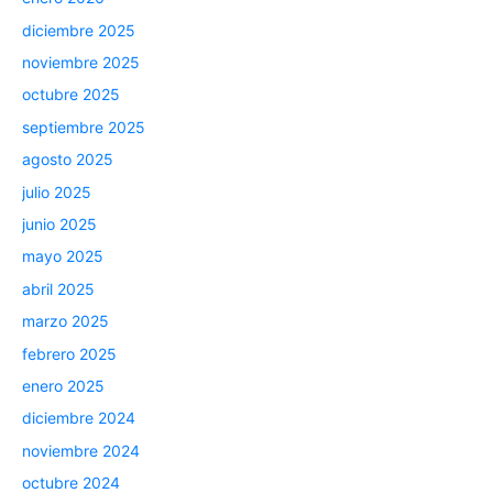
diciembre 2025
noviembre 2025
octubre 2025
septiembre 2025
agosto 2025
julio 2025
junio 2025
mayo 2025
abril 2025
marzo 2025
febrero 2025
enero 2025
diciembre 2024
noviembre 2024
octubre 2024