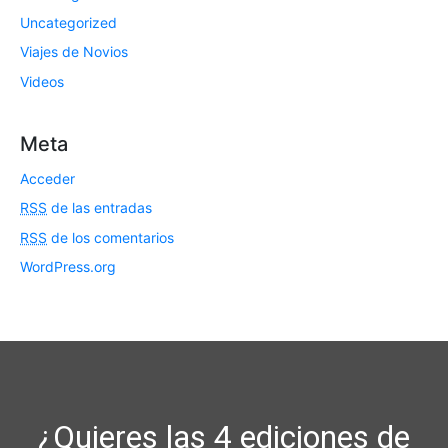
Uncategorized
Viajes de Novios
Videos
Meta
Acceder
RSS
de las entradas
RSS
de los comentarios
WordPress.org
¿Quieres las 4 ediciones de