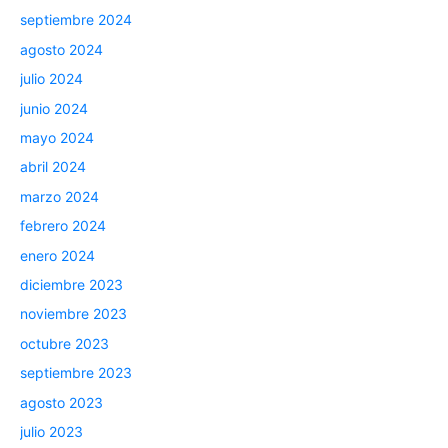
septiembre 2024
agosto 2024
julio 2024
junio 2024
mayo 2024
abril 2024
marzo 2024
febrero 2024
enero 2024
diciembre 2023
noviembre 2023
octubre 2023
septiembre 2023
agosto 2023
julio 2023