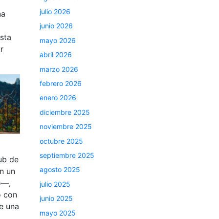
julio 2026
na
su saldo. La guía sobre
casino con depósito mínimo de 5 € en
junio 2026
esta
mayo 2026
r
s juegos y los plazos de retirada. Consulta esta comparativa
abril 2026
marzo 2026
el presupuesto. Esta guía de
casino online con depósito mínimo
febrero 2026
enero 2026
retirada. En esta guía de
casinos con depósito mínimo de 20 €
diciembre 2025
 el
casino online que más paga en España
examina
noviembre 2025
octubre 2025
 operators. This guide to
SMS payment casinos in Spain
septiembre 2025
ub de
agosto 2025
en un
ía sobre
casino con pago por SMS en España
aclara su
o—,
julio 2025
o con
junio 2025
uisito de apuesta. La comparativa de
bonos de bienvenida gratis
e una
mayo 2025