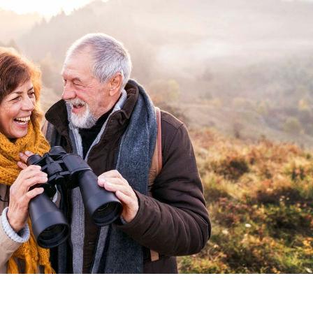
brir las mejores promociones de
10 euros gratis sin depósito 
e entretenimiento online y comparar las ventajas de los bonos 
 han convertido en una opción popular para conocer nuevas plat
puesta y la legalidad de los operadores antes de aprovechar cual
 consultar las últimas opciones disponibles y conocer las cond
depósito casino
, una promoción que permite descubrir nuevas pl
 online, los
bonos sin depósito casino 2026
representan una opc
n, es recomendable revisar las condiciones, requisitos de apue
uego online, es recomendable revisar las condiciones y requisit
e ayudar a los usuarios a entender mejor las características d
del entretenimiento online, descubre esta guía sobre
giros grat
 comparar bonos, características y alternativas antes de elegir 
ito España 2026
y conoce las promociones más destacadas para d
e buscan nuevas experiencias en casinos online.
e y conoce cómo funcionan los
giros gratis sin deposito en 2026
entender los requisitos antes de aprovechar las tiradas gratuit
tes plataformas sin asumir un gasto elevado desde el primer m