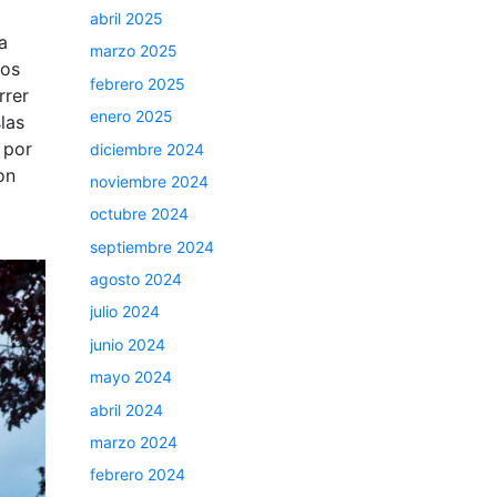
abril 2025
cas de retirada. Este ranking del
casino online que más paga
a
marzo 2025
dos
febrero 2025
rrer
enero 2025
las
 por
diciembre 2024
on
noviembre 2024
octubre 2024
septiembre 2024
agosto 2024
julio 2024
junio 2024
mayo 2024
abril 2024
marzo 2024
febrero 2024