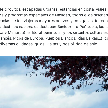
e estudiar tanto el RTP de sus juegos como sus tiempos y políti
oración más completa.
e circuitos, escapadas urbanas, estancias en costa, viajes 
eros y programas especiales de Navidad, todos ellos diseña
encias de los viajeros mayores activos y con ganas de reco
destinos nacionales destacan Benidorm o Peñíscola, las Is
a y Menorca), el litoral peninsular y los circuitos culturales
rancés, Picos de Europa, Pueblos Blancos, Rías Baixas…), c
versas ciudades, guías, visitas y posibilidad de solo