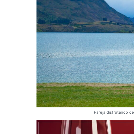
Pareja disfrutando d