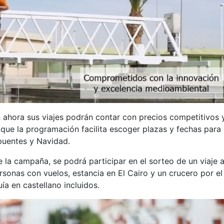
 ahora sus viajes podrán contar con precios competitivos 
 que la programación facilita escoger plazas y fechas para 
puentes y Navidad.
e la campaña, se podrá participar en el sorteo de un viaje 
onas con vuelos, estancia en El Cairo y un crucero por el
uía en castellano incluidos.