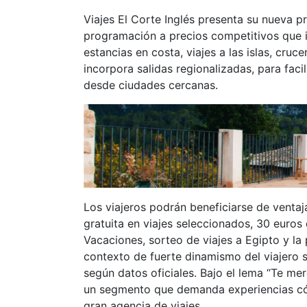
en España
compara operadores, métodos de pago y condiciones 
Viajes El Corte Inglés presenta su nueva 
Las plataformas con límites de entrada reducidos pueden resul
programación a precios competitivos que in
España
analiza las opciones disponibles y explica qué condicio
estancias en costa, viajes a las islas, cru
incorpora salidas regionalizadas, para faci
No todos los operadores con el mismo importe mínimo ofrecen u
de
casinos online con depósito mínimo de 20 € en España
para
desde ciudades cercanas.
Un depósito inicial pequeño facilita explorar el catálogo y co
de 5 euros
reúne información sobre pagos, promociones y aspec
Elegir una plataforma por su depósito mínimo requiere valorar t
en España
se revisan estos elementos para evitar condiciones
El porcentaje RTP puede ayudar a comparar juegos, aunque no 
operadores, títulos con mayor retorno teórico y factores relacio
Los viajeros podrán beneficiarse de ventaj
Charging casino deposits to a mobile phone bill may sound conve
gratuita en viajes seleccionados, 30 euro
explains how the method works and compares safer mobile-frien
Vacaciones, sorteo de viajes a Egipto y la
El pago mediante factura telefónica ha perdido presencia frent
contexto de fuerte dinamismo del viajero 
situación y presenta alternativas actuales para depositar desde 
según datos oficiales. Bajo el lema “Te mer
Una promoción sin ingreso inicial puede parecer atractiva, per
un segmento que demanda experiencias cóm
sin depósito
permite identificar ofertas útiles y distinguirlas d
gran agencia de viajes.