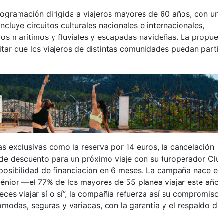
relevantes para elegir con mayor criterio.
programación dirigida a viajeros mayores de 60 años, con u
tar prácticas para quienes prefieren gestionar cuidadosamente 
cluye circuitos culturales nacionales e internacionales,
nes conviene revisar antes de registrarse.
ceros marítimos y fluviales y escapadas navideñas. La propu
litar que los viajeros de distintas comunidades puedan parti
na experiencia equivalente, ya que pueden variar los bonos, lo
 conocer sus características y diferencias principales.
mprobar el funcionamiento de una plataforma antes de aumentar 
tos que deben verificarse antes de jugar.
ambién la licencia, las reglas promocionales y las opciones de 
 poco claras o ventajas engañosas.
garantiza ganancias en una sesión concreta. El análisis sobre
nados con los cobros.
as exclusivas como la reserva por 14 euros, la cancelación
nient, but availability and legal restrictions can vary between
s de descuento para un próximo viaje con su turoperador Cl
dly alternatives.
 posibilidad de financiación en 6 meses. La campaña nace 
e a otros métodos móviles más rápidos y transparentes. Esta gu
sénior —el 77% de los mayores de 55 planea viajar este añ
el móvil.
eces viajar sí o sí”, la compañía refuerza así su compromis
o siempre debe revisarse su límite de retirada, caducidad y req
odas, seguras y variadas, con la garantía y el respaldo d
e reclamos con condiciones excesivas.