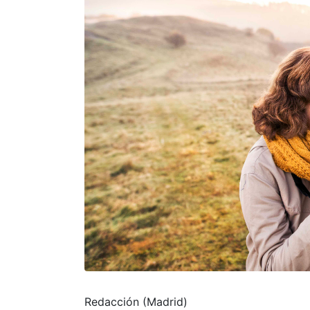
Los jugadores que buscan nuevas oportunidades pueden descu
España. Estas ofertas permiten explorar diferentes opciones d
Las promociones de
10 euros bono sin depósito casino 2026
se
importante analizar las condiciones reales, los requisitos de a
Los usuarios interesados en promociones de juego online pueden
alternativas más buscadas actualmente es
20 euros gratis sin 
Para los usuarios interesados en nuevas promociones de juego
disponibles en España. Antes de aprovechar cualquier promoció
adecuada.
Para conocer las promociones más interesantes del sector del j
bono de 20 euros sin depósito en casinos de España 2026
pued
Para conocer las mejores promociones y novedades del sector 
diferentes opciones disponibles. Encuentra consejos útiles para
Descubre las mejores oportunidades de
giros gratis sin depos
sobre bonos, ofertas y opciones disponibles para jugadores qu
Descubre las mejores oportunidades de entretenimiento onlin
disponibles. Esta guía permite comparar diferentes opciones y 
Redacción (Madrid)
Empezar con un presupuesto controlado permite probar diferen