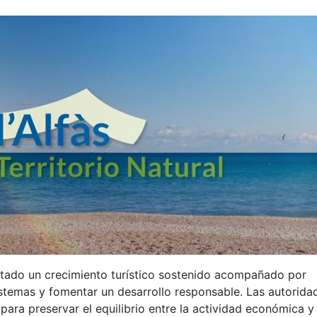
ntado un crecimiento turístico sostenido acompañado por
istemas y fomentar un desarrollo responsable. Las autorida
para preservar el equilibrio entre la actividad económica y 