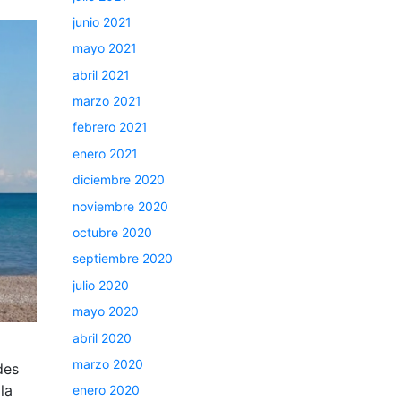
junio 2021
mayo 2021
abril 2021
marzo 2021
febrero 2021
enero 2021
diciembre 2020
noviembre 2020
octubre 2020
septiembre 2020
julio 2020
mayo 2020
abril 2020
marzo 2020
des
la
enero 2020