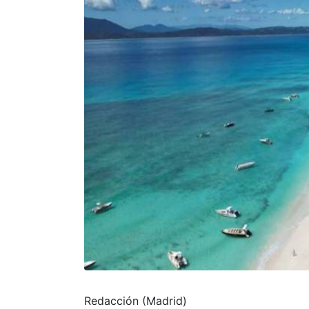
Los jugadores que buscan nuevas oportunidades pueden descu
España. Estas ofertas permiten explorar diferentes opciones d
Las promociones de
10 euros bono sin depósito casino 2026
se
importante analizar las condiciones reales, los requisitos de a
Los usuarios interesados en promociones de juego online pueden
alternativas más buscadas actualmente es
20 euros gratis sin 
Para los usuarios interesados en nuevas promociones de juego
disponibles en España. Antes de aprovechar cualquier promoció
adecuada.
Para conocer las promociones más interesantes del sector del j
bono de 20 euros sin depósito en casinos de España 2026
pued
Para conocer las mejores promociones y novedades del sector 
diferentes opciones disponibles. Encuentra consejos útiles para
Descubre las mejores oportunidades de
giros gratis sin depos
sobre bonos, ofertas y opciones disponibles para jugadores qu
Descubre las mejores oportunidades de entretenimiento onlin
disponibles. Esta guía permite comparar diferentes opciones y 
Redacción (Madrid)
Empezar con un presupuesto controlado permite probar diferen