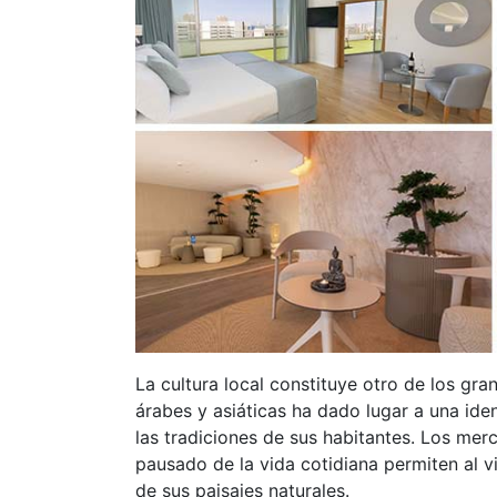
La cultura local constituye otro de los gra
árabes y asiáticas ha dado lugar a una iden
las tradiciones de sus habitantes. Los mer
pausado de la vida cotidiana permiten al v
de sus paisajes naturales.