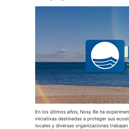
En los últimos años, Nosy Be ha experime
iniciativas destinadas a proteger sus ecos
locales y diversas organizaciones trabajan 