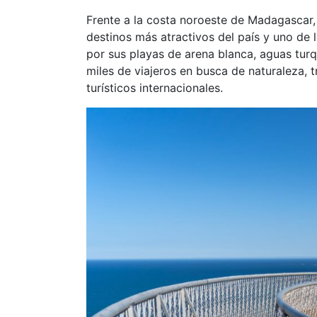
en España
compara operadores, métodos de pago y condiciones 
Frente a la costa noroeste de Madagascar,
Las plataformas con límites de entrada reducidos pueden resul
destinos más atractivos del país y uno de
España
analiza las opciones disponibles y explica qué condicio
por sus playas de arena blanca, aguas turq
miles de viajeros en busca de naturaleza, t
No todos los operadores con el mismo importe mínimo ofrecen u
de
casinos online con depósito mínimo de 20 € en España
para
turísticos internacionales.
Un depósito inicial pequeño facilita explorar el catálogo y co
de 5 euros
reúne información sobre pagos, promociones y aspec
Elegir una plataforma por su depósito mínimo requiere valorar t
en España
se revisan estos elementos para evitar condiciones
El porcentaje RTP puede ayudar a comparar juegos, aunque no 
operadores, títulos con mayor retorno teórico y factores relacio
Charging casino deposits to a mobile phone bill may sound conve
explains how the method works and compares safer mobile-frien
El pago mediante factura telefónica ha perdido presencia frent
situación y presenta alternativas actuales para depositar desde 
Una promoción sin ingreso inicial puede parecer atractiva, per
sin depósito
permite identificar ofertas útiles y distinguirlas d