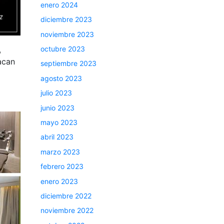
enero 2024
diciembre 2023
noviembre 2023
,
octubre 2023
acan
septiembre 2023
agosto 2023
julio 2023
junio 2023
mayo 2023
abril 2023
marzo 2023
febrero 2023
enero 2023
diciembre 2022
noviembre 2022