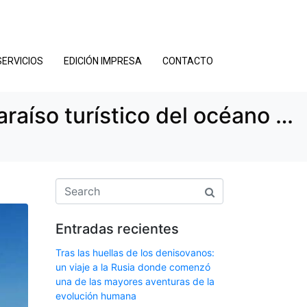
entajas especiales en casinos online de España. Esta guía
n 2026.
o del juego online. Una guía actualizada ayuda a comparar
SERVICIOS
EDICIÓN IMPRESA
CONTACTO
ña 2026
representan una tendencia que merece ser analizada
omar decisiones más informadas dentro del sector del juego
Madagascar, la región de Nosy Be emerge como el gran paraíso turístico del océano Índico
xperiencias de juego modernas. Las
tragaperras online con
.
 España
, donde los usuarios buscan conocer mejor las
descubrir cómo funcionan las máquinas tragaperras online y qué
las promociones disponibles para nuevos jugadores. Una guía
Entradas recientes
rar las opciones disponibles. Descubre más información sobre
Tras las huellas de los denisovanos:
un viaje a la Rusia donde comenzó
 casinos y opciones de juego en España. Conoce los aspectos
una de las mayores aventuras de la
evolución humana