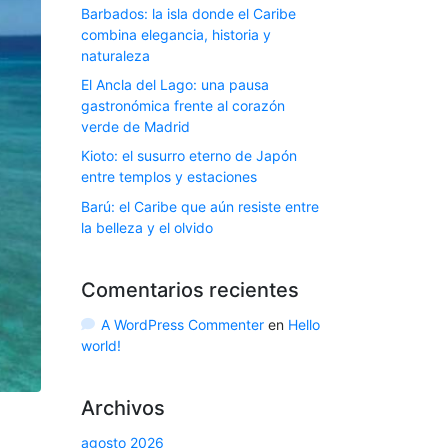
casino
y conocer las condiciones de los bonos disponibles en
Barbados: la isla donde el Caribe
de bienvenida antes de elegir una plataforma adecuada.
combina elegancia, historia y
naturaleza
aformas de juego online sin realizar una inversión inicial. Es
quier oferta disponible.
El Ancla del Lago: una pausa
gastronómica frente al corazón
iciones de cada oferta antes de participar. Una de las
verde de Madrid
ataformas y sus características en España.
Kioto: el susurro eterno de Japón
ión atractiva para conocer diferentes plataformas y ofertas
entre templos y estaciones
sta y términos de cada bono para elegir la alternativa más
Barú: el Caribe que aún resiste entre
la belleza y el olvido
os de cada oferta disponible. Una guía actualizada sobre el
e estas promociones y sus términos de uso.
Comentarios recientes
is sin depósito 2026
con información actualizada sobre
una oferta.
A WordPress Commenter
en
Hello
isfrutar de tiradas extra. Encuentra información actualizada
world!
, con información actualizada sobre promociones y condiciones
Archivos
as en casinos de España.
agosto 2026
omento. Esta selección de
casinos con depósito mínimo de 10 €