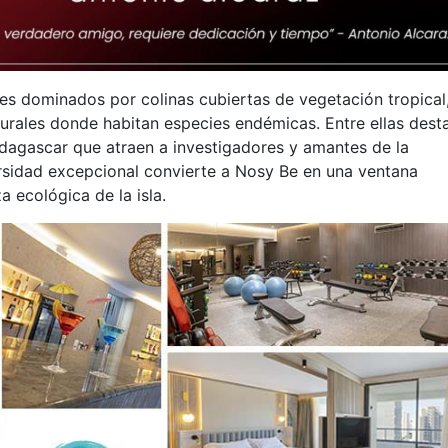
ajes dominados por colinas cubiertas de vegetación tropical
turales donde habitan especies endémicas. Entre ellas dest
dagascar que atraen a investigadores y amantes de la
rsidad excepcional convierte a Nosy Be en una ventana
a ecológica de la isla.